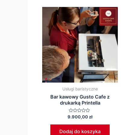
Usługi baristyczne
Bar kawowy Gusto Cafe z
drukarką Printella
Oceniono
9.900,00
zł
0
na
5
Dodaj do koszyka