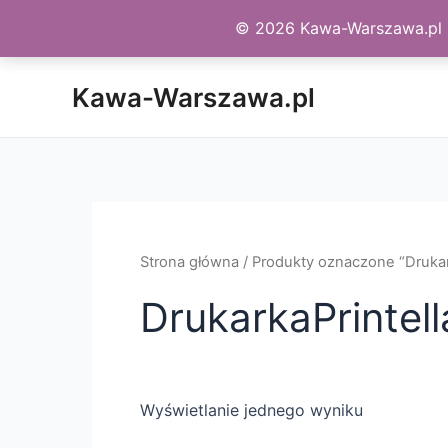
© 2026 Kawa-Warszawa.pl - 
Skip
Kawa-Warszawa.pl
to
content
Strona główna
/ Produkty oznaczone “Drukark
DrukarkaPrintell
Wyświetlanie jednego wyniku