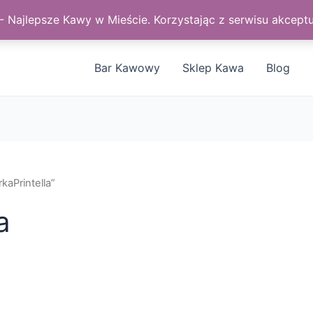
Najlepsze Kawy w Mieście. Korzystając z serwisu akceptu
Bar Kawowy
Sklep Kawa
Blog
aPrintella”
a