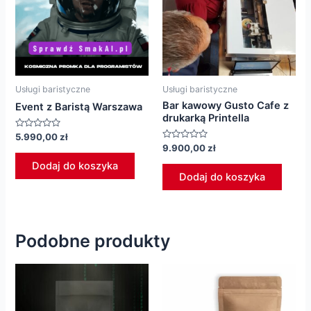
Usługi baristyczne
Usługi baristyczne
Bar kawowy Gusto Cafe z
Event z Baristą Warszawa
drukarką Printella
Oceniono
5.990,00
zł
0
Oceniono
9.900,00
zł
na
0
5
na
Dodaj do koszyka
5
Dodaj do koszyka
Podobne produkty