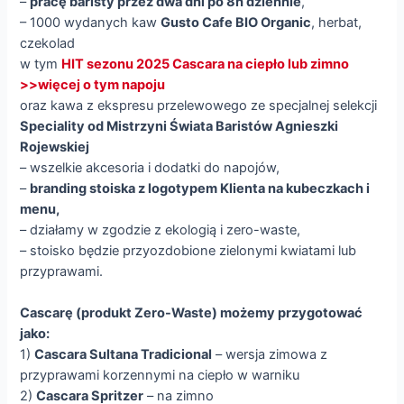
–
pracę baristy przez dwa dni po 8h dziennie
,
– 1000 wydanych kaw
Gusto Cafe BIO Organic
, herbat,
czekolad
w tym
HIT sezonu 2025 Cascara na ciepło lub zimno
>>więcej o tym napoju
oraz kawa z ekspresu przelewowego ze specjalnej selekcji
Speciality od Mistrzyni Świata Baristów Agnieszki
Rojewskiej
– wszelkie akcesoria i dodatki do napojów,
–
branding stoiska z logotypem Klienta na kubeczkach i
menu,
– działamy w zgodzie z ekologią i zero-waste,
– stoisko będzie przyozdobione zielonymi kwiatami lub
przyprawami.
Cascarę (produkt Zero-Waste) możemy przygotować
jako:
1)
Cascara Sultana Tradicional
– wersja zimowa z
przyprawami korzennymi na ciepło w warniku
2)
Cascara Spritzer
– na zimno