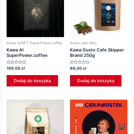
Kawa AI/NFT SuperPower.coffee
Kawa Jest-Moc
Kawa AI
Kawa Gusto Cafe Skipper
SuperPower.coffee
Brand 250g
Oceniono
Oceniono
199,00
zł
69,00
zł
0
0
na
na
5
5
Dodaj do koszyka
Dodaj do koszyka