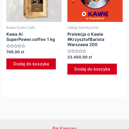
Kawa Gusto Cafe
Usługi baristyczne
Kawa AI
Prelekcja o Kawie
SuperPower.coffee 1 kg
#KrzysztofBarista
Warszawa 200
Oceniono
749,00
zł
0
Oceniono
23.400,00
zł
na
0
5
Dodaj do koszyka
na
5
Dodaj do koszyka
Bar Kawowy