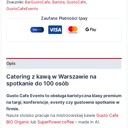
Znaczniki:
BarGustoCafe
,
Barista
,
GustoCafe
,
spotkanie
GustoCafeEvents
do
Zaufane Płatności tpay
100
osób
Opis
Catering z kawą w Warszawie na
spotkanie do 100 osób
Gusto Cafe Events to obsługa baristyczna klasy premium
na targi, konferencje, eventy czy gustowne spotkanie w
firmie.
Nasze stoisko pracuje na mistrzowskiej kawie
Gusto Cafe
BIO Organic
lub
SuperPower.coffee
– made in AI.