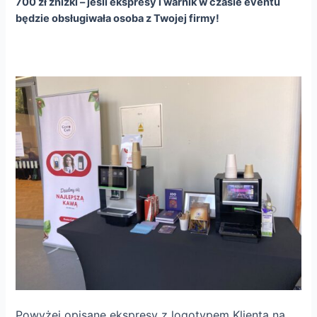
700 zł zniżki – jeśli ekspresy i warnik w czasie eventu
będzie obsługiwała osoba z Twojej firmy!
Powyżej opisan
e
ekspresy z logotypem Klienta na