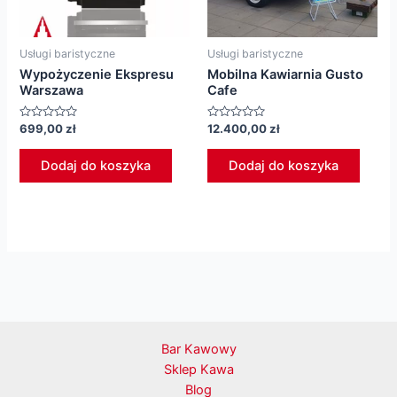
Usługi baristyczne
Usługi baristyczne
Wypożyczenie Ekspresu
Mobilna Kawiarnia Gusto
Warszawa
Cafe
Oceniono
Oceniono
699,00
zł
12.400,00
zł
0
0
na
na
5
5
Dodaj do koszyka
Dodaj do koszyka
Bar Kawowy
Sklep Kawa
Blog