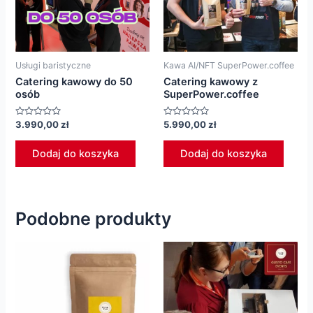
Usługi baristyczne
Kawa AI/NFT SuperPower.coffee
Catering kawowy do 50
Catering kawowy z
osób
SuperPower.coffee
Oceniono
Oceniono
3.990,00
zł
5.990,00
zł
0
0
na
na
5
5
Dodaj do koszyka
Dodaj do koszyka
Podobne produkty