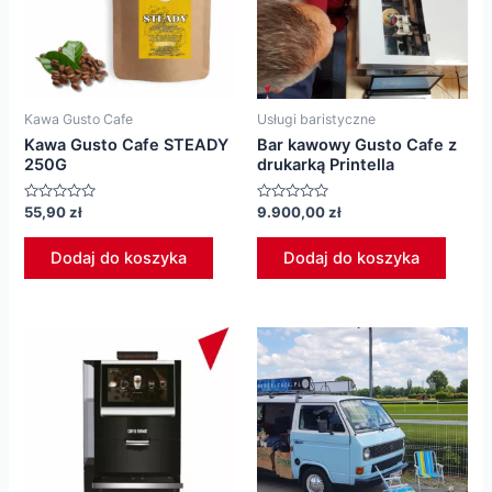
Kawa Gusto Cafe
Usługi baristyczne
Kawa Gusto Cafe STEADY
Bar kawowy Gusto Cafe z
250G
drukarką Printella
Oceniono
Oceniono
55,90
zł
9.900,00
zł
0
0
na
na
5
5
Dodaj do koszyka
Dodaj do koszyka