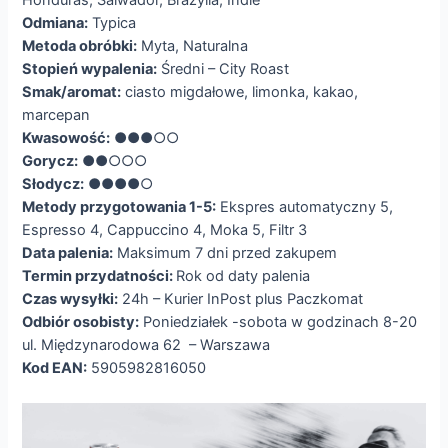
Honduras, Salwador, Brazylia, Indie
Odmiana:
Typica
Metoda obróbki:
Myta, Naturalna
Stopień wypalenia:
Średni – City Roast
Smak/aromat:
ciasto migdałowe, limonka, kakao,
marcepan
Kwasowość:
●●●○○
Gorycz:
●●○○○
Słodycz:
●●●●○
Metody przygotowania 1-5:
Ekspres automatyczny 5,
Espresso 4, Cappuccino 4, Moka 5, Filtr 3
Data palenia:
Maksimum 7 dni przed zakupem
Termin przydatności:
Rok od daty palenia
Czas wysyłki:
24h – Kurier InPost plus Paczkomat
Odbiór osobisty:
Poniedziałek -sobota w godzinach 8-20
ul. Międzynarodowa 62 – Warszawa
Kod EAN:
5905982816050