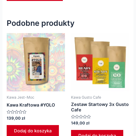
Podobne produkty
Kawa Jest-Moc
Kawa Gusto Cafe
Zestaw Startowy 3x Gusto
Kawa Kraftowa #YOLO
Cafe
Oceniono
139,00
zł
0
Oceniono
149,00
zł
na
0
5
na
Dodaj do koszyka
5
Dodaj do koszyka