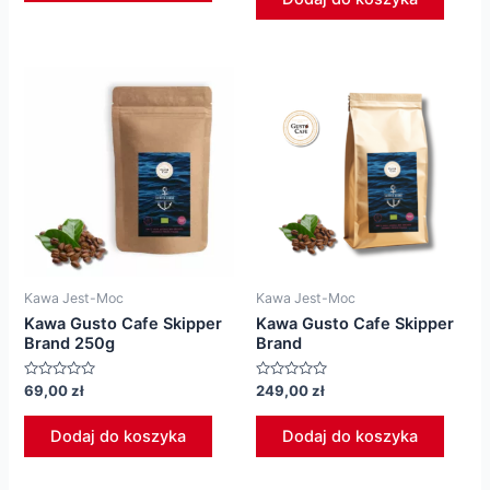
Kawa Jest-Moc
Kawa Jest-Moc
Kawa Gusto Cafe Skipper
Kawa Gusto Cafe Skipper
Brand 250g
Brand
Oceniono
Oceniono
69,00
zł
249,00
zł
0
0
na
na
5
5
Dodaj do koszyka
Dodaj do koszyka