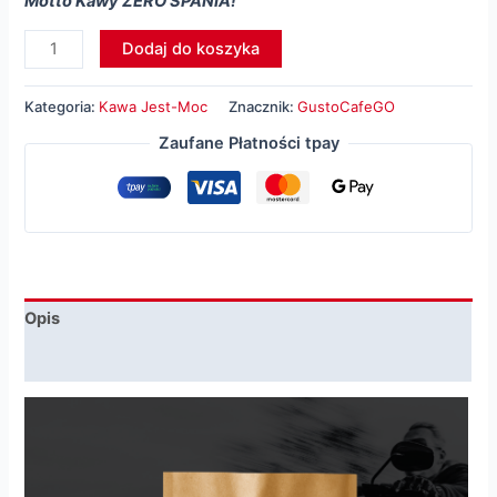
Motto Kawy ZERO SPANIA!
ilość
Dodaj do koszyka
Kawa
ZERO
Kategoria:
Kawa Jest-Moc
Znacznik:
GustoCafeGO
200G
Zaufane Płatności tpay
Opis
Informacje dodatkowe