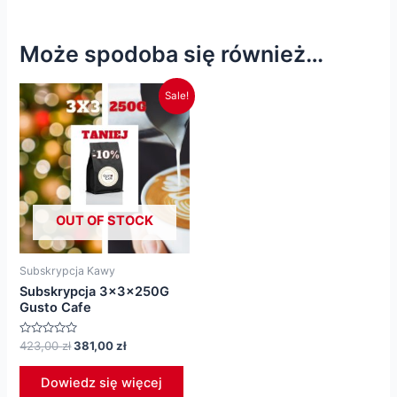
Może spodoba się również…
Sale!
OUT OF STOCK
Subskrypcja Kawy
Subskrypcja 3x3x250G
Gusto Cafe
Oceniono
Pierwotna
Aktualna
423,00
zł
381,00
zł
0
cena
cena
na
wynosiła:
wynosi:
5
Dowiedz się więcej
423,00 zł.
381,00 zł.