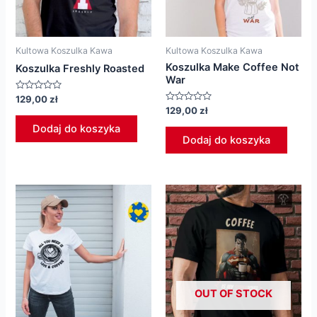
Kultowa Koszulka Kawa
Kultowa Koszulka Kawa
Koszulka Make Coffee Not
Koszulka Freshly Roasted
War
Oceniono
129,00
zł
0
Oceniono
129,00
zł
na
0
5
na
Dodaj do koszyka
5
Dodaj do koszyka
OUT OF STOCK