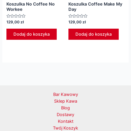
Koszulka No Coffee No
Koszulka Coffee Make My
Workee
Day
Oceniono
Oceniono
129,00
zł
129,00
zł
0
0
na
na
5
5
Dodaj do koszyka
Dodaj do koszyka
Bar Kawowy
Sklep Kawa
Blog
Dostawy
Kontakt
Twój Koszyk