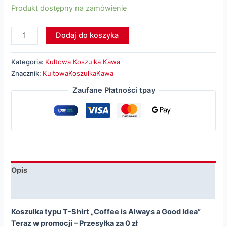
Produkt dostępny na zamówienie
ilość
Dodaj do koszyka
Koszulka
Coffee
Kategoria:
Kultowa Koszulka Kawa
is
Znacznik:
KultowaKoszulkaKawa
Always
Zaufane Płatności tpay
a
Good
Idea
Opis
Informacje dodatkowe
Koszulka typu T-Shirt „Coffee is Always a Good Idea”
Teraz w promocji – Przesyłka za 0 zł