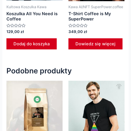
Kultowa Koszulka Kawa
Kawa AI/NFT SuperPower.coffee
Koszulka All You Need is
T-Shirt Coffee is My
Coffee
SuperPower
Oceniono
Oceniono
129,00
zł
349,00
zł
0
0
na
na
5
5
Dodaj do koszyka
Dowiedz się więcej
Podobne produkty