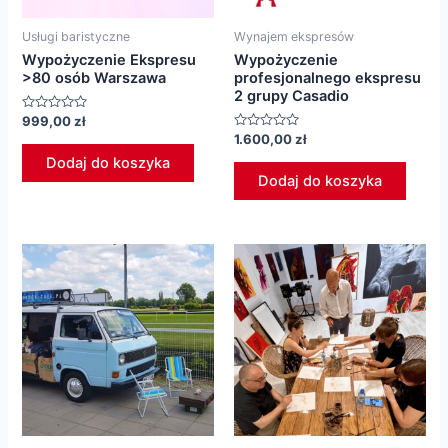
Usługi baristyczne
Wynajem ekspresów
Wypożyczenie Ekspresu
Wypożyczenie
>80 osób Warszawa
profesjonalnego ekspresu
2 grupy Casadio
Oceniono
999,00
zł
0
Oceniono
1.600,00
zł
na
0
5
Dodaj do koszyka
na
5
Dodaj do koszyka