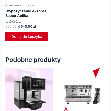
Wynajem ekspresów
Wypożyczenie ekspresu
Saeco Aulika
Oceniono
Pierwotna
Aktualna
600,00
zł
540,00
zł
0
cena
cena
na
wynosiła:
wynosi:
5
Dodaj do koszyka
600,00 zł.
540,00 zł.
Podobne produkty