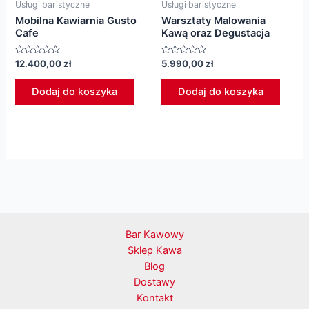
Usługi baristyczne
Usługi baristyczne
Mobilna Kawiarnia Gusto
Warsztaty Malowania
Cafe
Kawą oraz Degustacja
Oceniono
Oceniono
12.400,00
zł
5.990,00
zł
0
0
na
na
5
5
Dodaj do koszyka
Dodaj do koszyka
Bar Kawowy
Sklep Kawa
Blog
Dostawy
Kontakt