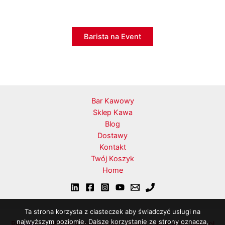
Barista na Event
Bar Kawowy
Sklep Kawa
Blog
Dostawy
Kontakt
Twój Koszyk
Home
Ta strona korzysta z ciasteczek aby świadczyć usługi na
najwyższym poziomie. Dalsze korzystanie ze strony oznacza,
Regulamin i Polityka Prywatności Sklepu Kawa-Warszawa.pl