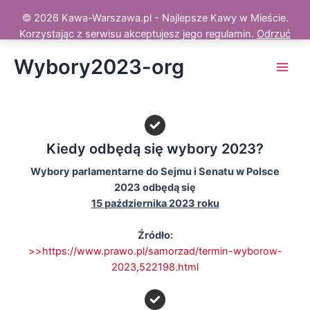
© 2026 Kawa-Warszawa.pl - Najlepsze Kawy w Mieście.
Korzystając z serwisu akceptujesz jego regulamin.
Odrzuć
Skip
Wybory2023-org
to
Main
content
Men
Kiedy odbędą się wybory 2023?
Wybory parlamentarne do Sejmu i Senatu w Polsce
2023 odbędą się
15 października 2023 roku
Źródło:
>>https://www.prawo.pl/samorzad/termin-wyborow-
2023,522198.html