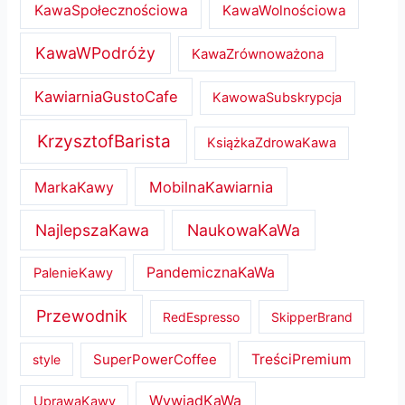
KawaSpołecznościowa
KawaWolnościowa
KawaWPodróży
KawaZrównoważona
KawiarniaGustoCafe
KawowaSubskrypcja
KrzysztofBarista
KsiążkaZdrowaKawa
MobilnaKawiarnia
MarkaKawy
NajlepszaKawa
NaukowaKaWa
PandemicznaKaWa
PalenieKawy
Przewodnik
RedEspresso
SkipperBrand
SuperPowerCoffee
TreściPremium
style
WywiadKaWa
UprawaKawy