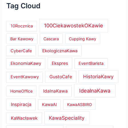
Tag Cloud
100CiekawostekOKawie
10Rocznica
Bar Kawowy
Cascara
Cupping Kawy
EkologicznaKawa
CyberCafe
EkonomiaKawy
Ekspres
EventBarista
HistoriaKawy
GustoCafe
EventKawowy
IdealnaKawa
IdalnaKawa
HomeOffice
Inspiracja
KawaAI
KawaASBIRO
KawaSpeciality
KaWacławek