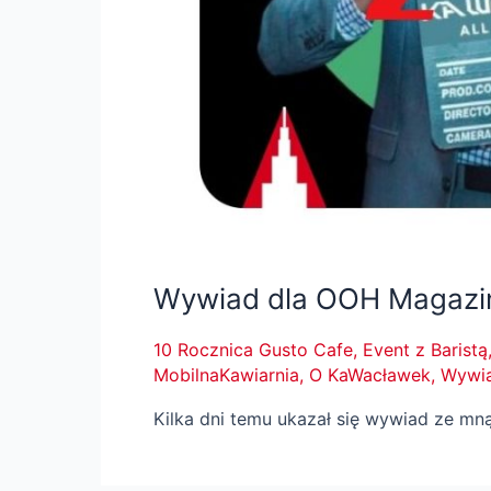
Wywiad dla OOH Magazi
10 Rocznica Gusto Cafe
,
Event z Baristą
MobilnaKawiarnia
,
O KaWacławek
,
Wywi
Kilka dni temu ukazał się wywiad ze m