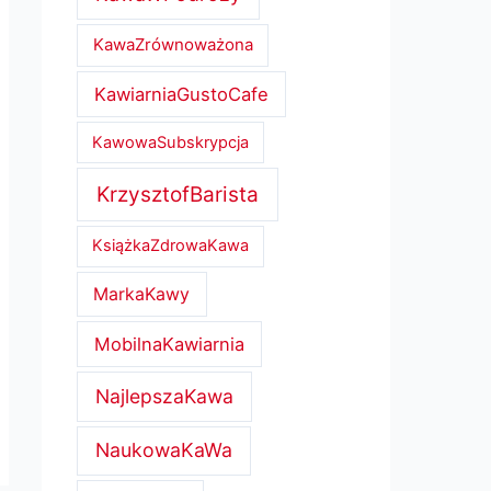
KawaZrównoważona
KawiarniaGustoCafe
KawowaSubskrypcja
KrzysztofBarista
KsiążkaZdrowaKawa
MarkaKawy
MobilnaKawiarnia
NajlepszaKawa
NaukowaKaWa