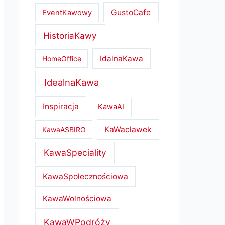
GustoCafe
EventKawowy
HistoriaKawy
IdalnaKawa
HomeOffice
IdealnaKawa
Inspiracja
KawaAI
KaWacławek
KawaASBIRO
KawaSpeciality
KawaSpołecznościowa
KawaWolnościowa
KawaWPodróży