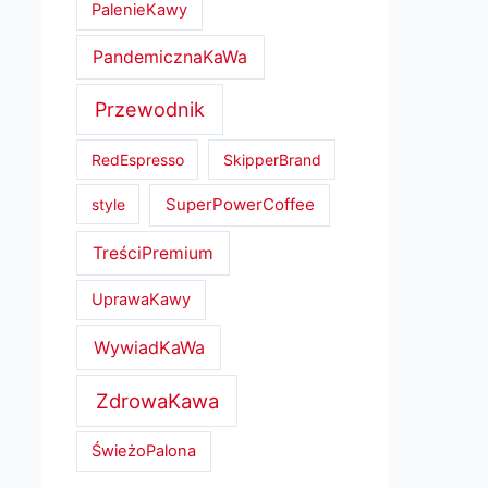
PalenieKawy
PandemicznaKaWa
Przewodnik
RedEspresso
SkipperBrand
SuperPowerCoffee
style
TreściPremium
UprawaKawy
WywiadKaWa
ZdrowaKawa
ŚwieżoPalona