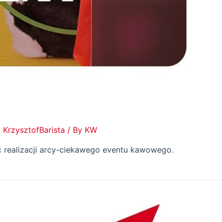
,
KrzysztofBarista
/ By
KW
 realizacji arcy-ciekawego eventu kawowego.