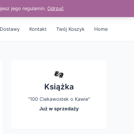
jesz jego regulamin.
Odrzuć
Dostawy
Kontakt
Twój Koszyk
Home
Książka
"100 Ciekawostek o Kawie"
Już w sprzedaży