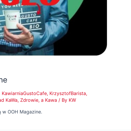
ne
,
KawiarniaGustoCafe
,
KrzysztofBarista
,
ad KaWa
,
Zdrowie, a Kawa
/ By
KW
ną w OOH Magazine.