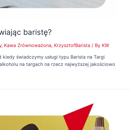
iając baristę?
y
,
Kawa Zrównoważona
,
KrzysztofBarista
/ By
KW
d kiedy świadczymy usługi typu Barista na Targi
lkoholu na targach na rzecz najwyższej jakościowo