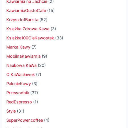
Kawiarnia na Jachcie
(2)
KawiarniaGustoCafe
(15)
KrzysztofBarista
(52)
Książka Zdrowa Kawa
(3)
Książka100CieKawostek
(33)
Marka Kawy
(7)
MobilnaKawiarnia
(9)
Naukowa KaWa
(20)
O KaWacławek
(7)
PalenieKawy
(3)
Przewodnik
(37)
RedEspresso
(1)
Style
(31)
SuperPower.coffee
(4)