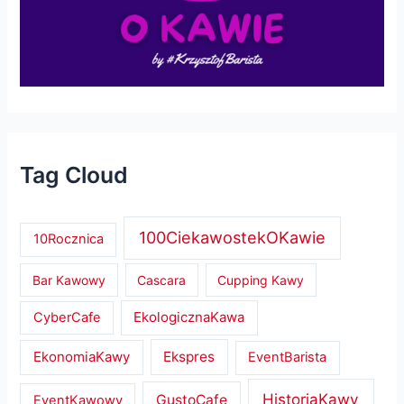
Tag Cloud
100CiekawostekOKawie
10Rocznica
Bar Kawowy
Cascara
Cupping Kawy
EkologicznaKawa
CyberCafe
EkonomiaKawy
Ekspres
EventBarista
HistoriaKawy
GustoCafe
EventKawowy