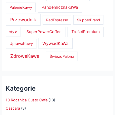
PandemicznaKaWa
PalenieKawy
Przewodnik
RedEspresso
SkipperBrand
SuperPowerCoffee
TreściPremium
style
WywiadKaWa
UprawaKawy
ZdrowaKawa
ŚwieżoPalona
Kategorie
10 Rocznica Gusto Cafe
(13)
Cascara
(3)