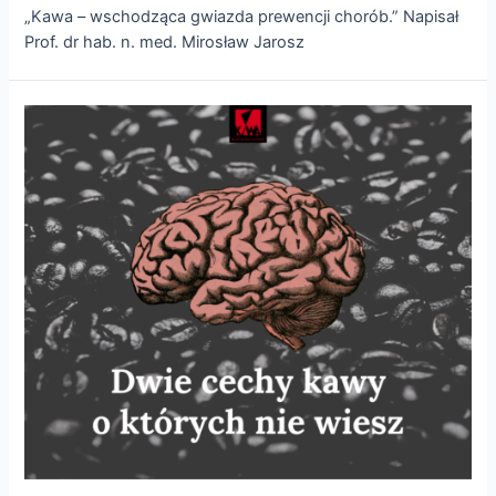
„Kawa – wschodząca gwiazda prewencji chorób.” Napisał
Prof. dr hab. n. med. Mirosław Jarosz