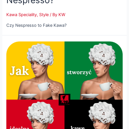
Nespresso?
Kawa Speciality
,
Style
/ By
KW
Czy Nespresso to Fake Kawa?