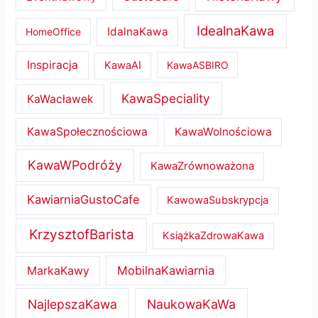
IdealnaKawa
IdalnaKawa
HomeOffice
Inspiracja
KawaAI
KawaASBIRO
KawaSpeciality
KaWacławek
KawaSpołecznościowa
KawaWolnościowa
KawaWPodróży
KawaZrównoważona
KawiarniaGustoCafe
KawowaSubskrypcja
KrzysztofBarista
KsiążkaZdrowaKawa
MobilnaKawiarnia
MarkaKawy
NajlepszaKawa
NaukowaKaWa