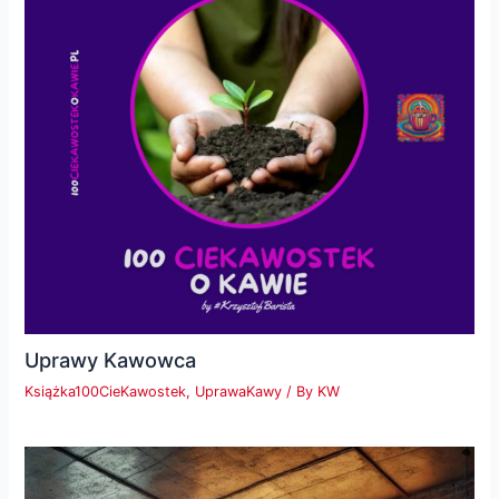
Uprawy Kawowca
Książka100CieKawostek
,
UprawaKawy
/ By
KW