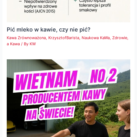
Pić mleko w kawie, czy nie pić?
Kawa Zrównoważona
,
KrzysztofBarista
,
Naukowa KaWa
,
Zdrowie,
a Kawa
/ By
KW