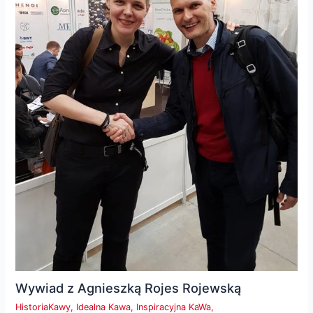
Wywiad z Agnieszką Rojes Rojewską
HistoriaKawy
,
Idealna Kawa
,
Inspiracyjna KaWa
,