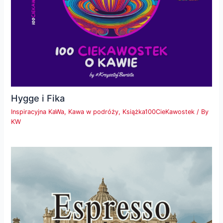
Hygge i Fika
Inspiracyjna KaWa
,
Kawa w podróży
,
Książka100CieKawostek
/ By
KW