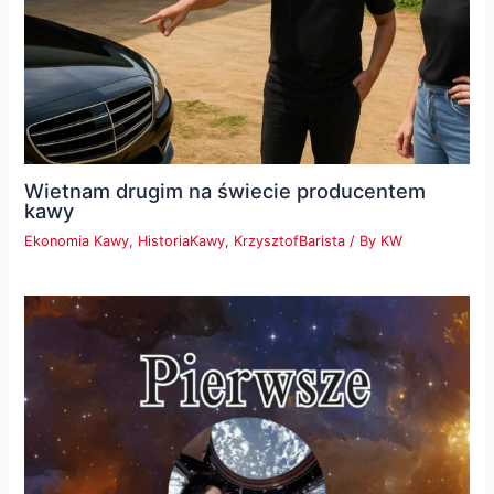
Wietnam drugim na świecie producentem
kawy
Ekonomia Kawy
,
HistoriaKawy
,
KrzysztofBarista
/ By
KW