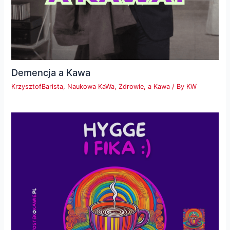
Demencja a Kawa
KrzysztofBarista
,
Naukowa KaWa
,
Zdrowie, a Kawa
/ By
KW