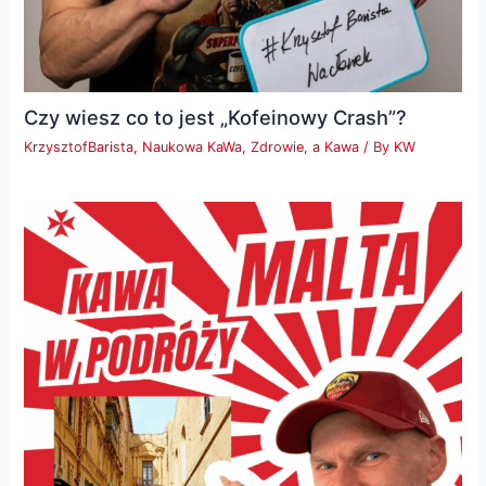
Czy wiesz co to jest „Kofeinowy Crash”?
KrzysztofBarista
,
Naukowa KaWa
,
Zdrowie, a Kawa
/ By
KW