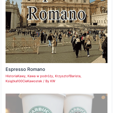
Espresso Romano
HistoriaKawy
,
Kawa w podróży
,
KrzysztofBarista
,
Książka100CieKawostek
/ By
KW