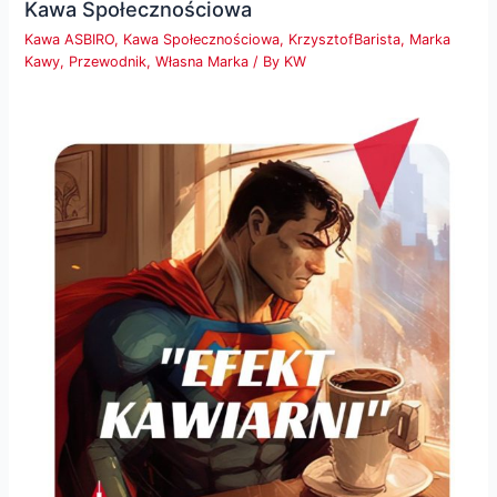
Kawa Społecznościowa
Kawa ASBIRO
,
Kawa Społecznościowa
,
KrzysztofBarista
,
Marka
Kawy
,
Przewodnik
,
Własna Marka
/ By
KW