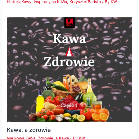
HistoriaKawy
,
Inspiracyjna KaWa
,
KrzysztofBarista
/ By
KW
Kawa, a zdrowie
Naukowa KaWa
,
Zdrowie, a Kawa
/ By
KW