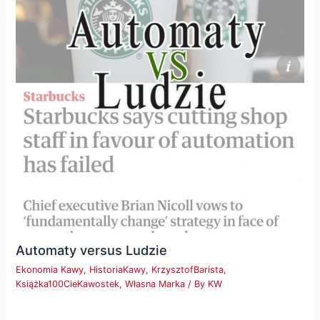
Automaty versus Ludzie
Ekonomia Kawy
,
HistoriaKawy
,
KrzysztofBarista
,
Książka100CieKawostek
,
Własna Marka
/ By
KW