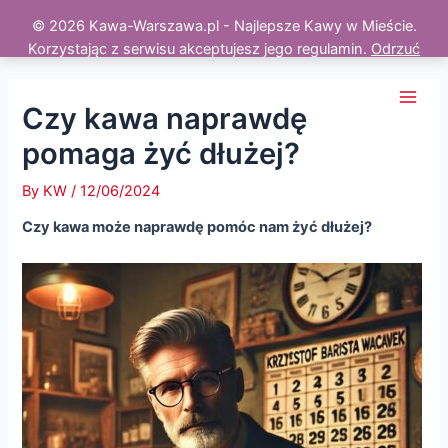
© 2026 Kawa-Warszawa.pl - Najlepsze Kawy w Mieście.
Korzystając z serwisu akceptujesz jego regulamin.
Odrzuć
Skip
to
Czy kawa naprawdę
Main
content
pomaga żyć dłużej?
Men
By
KW
/
12/06/2024
Czy kawa może naprawdę pomóc nam żyć dłużej?