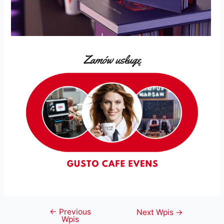
←
Previous
Nawigacja
Next Wpis
→
Wpis
wpisu