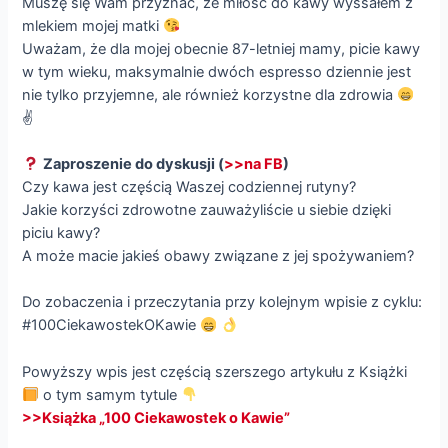
Muszę się Wam przyznać, że miłość do kawy wyssałem z
mlekiem mojej matki
Uważam, że dla mojej obecnie 87-letniej mamy, picie kawy
w tym wieku, maksymalnie dwóch espresso dziennie jest
nie tylko przyjemne, ale również korzystne dla zdrowia
✌
Zaproszenie do dyskusji (
>>na FB
)
Czy kawa jest częścią Waszej codziennej rutyny?
Jakie korzyści zdrowotne zauważyliście u siebie dzięki
piciu kawy?
A może macie jakieś obawy związane z jej spożywaniem?
Do zobaczenia i przeczytania przy kolejnym wpisie z cyklu:
#100CiekawostekOKawie
Powyższy wpis jest częścią szerszego artykułu z Książki
o tym samym tytule
>>Książka „100 Ciekawostek o Kawie”