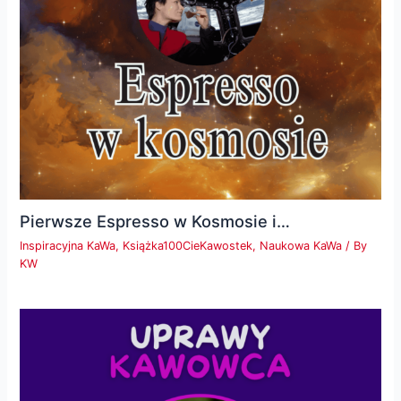
Pierwsze Espresso w Kosmosie i…
Inspiracyjna KaWa
,
Książka100CieKawostek
,
Naukowa KaWa
/ By
KW