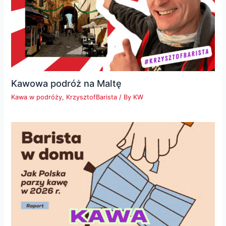
Kawowa podróż na Maltę
Kawa w podróży
,
KrzysztofBarista
/ By
KW