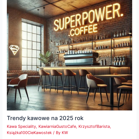
Trendy kawowe na 2025 rok
Kawa Speciality
,
KawiarniaGustoCafe
,
KrzysztofBarista
,
Książka100CieKawostek
/ By
KW