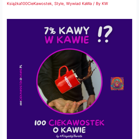
Książka100CieKawostek
,
Style
,
Wywiad KaWa
/ By
KW