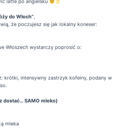
ć latte po angielsku
óży do Włoch”
,
wią, że poczujesz się jak lokalny koneser:
e Włoszech wystarczy poprosić o:
z: krótki, intensywny zastrzyk kofeiny, podany w
so.
esz dostać… SAMO mleko)
ką mleka