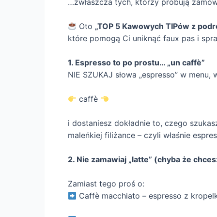
…zwłaszcza tych, którzy próbują zamówi
Oto
„TOP 5 Kawowych TIPów z podr
które pomogą Ci uniknąć faux pas i spra
1. Espresso to po prostu… „un caffè”
NIE SZUKAJ słowa „espresso” w menu, w
caffè
i dostaniesz dokładnie to, czego szukas
maleńkiej filiżance – czyli właśnie espres
2. Nie zamawiaj „latte” (chyba że chc
Zamiast tego proś o:
Caffè macchiato – espresso z kropel