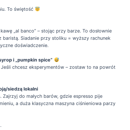
!
niu. To świętość
 kawę „al banco” – stojąc przy barze. To dosłownie
 baristą. Siadanie przy stoliku = wyższy rachunek
tyczne doświadczenie.
syrop i „pumpkin spice”
. Jeśli chcesz eksperymentów – zostaw to na powrót
ją/siedzą lokalni
. Zajrzyj do małych barów, gdzie espresso pije
imieniu, a duża klasyczna maszyna ciśnieniowa parzy
…