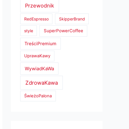
Przewodnik
RedEspresso
SkipperBrand
SuperPowerCoffee
style
TreściPremium
UprawaKawy
WywiadKaWa
ZdrowaKawa
ŚwieżoPalona