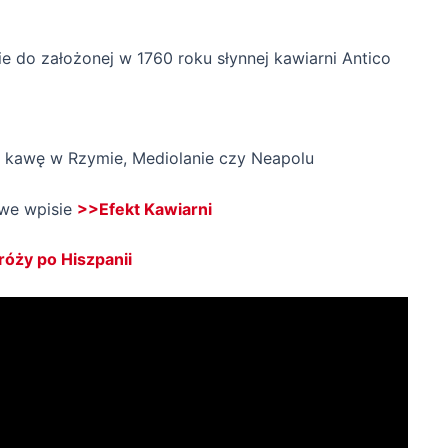
e do założonej w 1760 roku słynnej kawiarni Antico
a kawę w Rzymie, Mediolanie czy Neapolu
 we wpisie
>>Efekt Kawiarni
óży po Hiszpanii