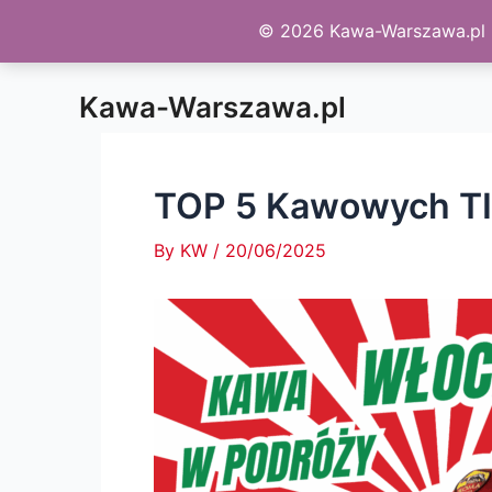
© 2026 Kawa-Warszawa.pl - 
Skip
Kawa-Warszawa.pl
to
content
TOP 5 Kawowych TI
By
KW
/
20/06/2025