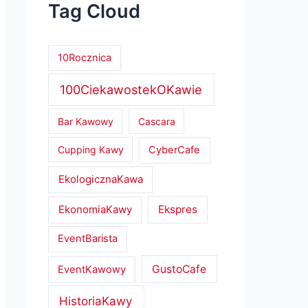
Tag Cloud
10Rocznica
100CiekawostekOKawie
Bar Kawowy
Cascara
Cupping Kawy
CyberCafe
EkologicznaKawa
EkonomiaKawy
Ekspres
EventBarista
GustoCafe
EventKawowy
HistoriaKawy