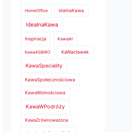
IdalnaKawa
HomeOffice
IdealnaKawa
Inspiracja
KawaAI
KaWacławek
KawaASBIRO
KawaSpeciality
KawaSpołecznościowa
KawaWolnościowa
KawaWPodróży
KawaZrównoważona