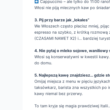
Cappuccino – ale tylko do 11:00 rano
Włosi nie piją mlecznych kaw po śniada
3. Pij przy barze jak „lokales”
We Włoszech często płacisz mniej, pijąc
espresso na szybko, z krótką rozmową z
(CZASAMI NAWET X2) i… bardziej turys
4. Nie pytaj o mleko sojowe, waniliowy 
Włosi są konserwatywni w kwestii kawy
do domu.
5. Najlepszą kawę znajdziesz… gdzie sto
Omijaj miejsca z menu w pięciu językach
taksówkarz, barista zna wszystkich po 
kawy niemal bez przerwy.
To tam kryje się magia prawdziwej Italii