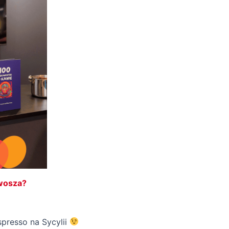
wosza?
spresso na Sycylii