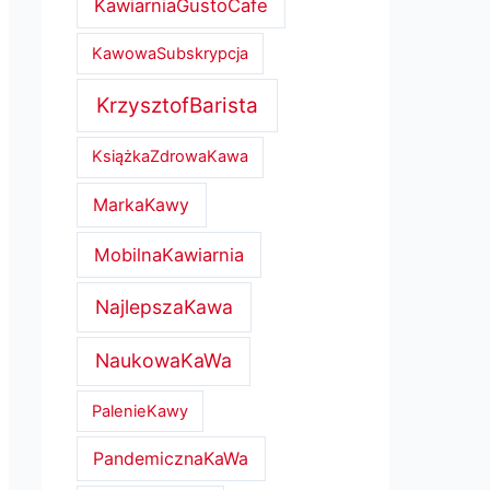
KawiarniaGustoCafe
KawowaSubskrypcja
KrzysztofBarista
KsiążkaZdrowaKawa
MarkaKawy
MobilnaKawiarnia
NajlepszaKawa
NaukowaKaWa
PalenieKawy
PandemicznaKaWa