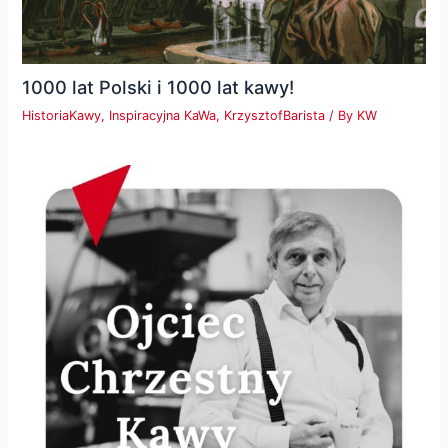
1000 lat Polski i 1000 lat kawy!
HistoriaKawy
,
Inspiracyjna KaWa
,
KrzysztofBarista
/ By
KW