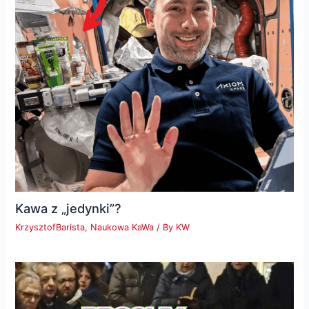
Kawa z „jedynki”?
KrzysztofBarista
,
Naukowa KaWa
/ By
KW