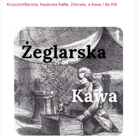
KrzysztofBarista
,
Naukowa KaWa
,
Zdrowie, a Kawa
/ By
KW