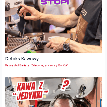
Detoks Kawowy
KrzysztofBarista
,
Zdrowie, a Kawa
/ By
KW