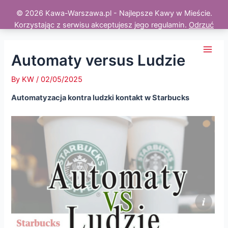
© 2026 Kawa-Warszawa.pl - Najlepsze Kawy w Mieście.
Korzystając z serwisu akceptujesz jego regulamin.
Odrzuć
Skip
to
Automaty versus Ludzie
Main
content
Men
By
KW
/
02/05/2025
Automatyzacja kontra ludzki kontakt w Starbucks