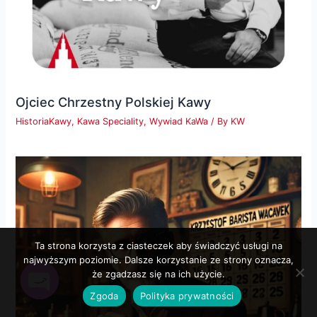
Ojciec Chrzestny Polskiej Kawy
HistoriaKawy
,
Kawa Speciality
,
Wywiad KaWa
/ By
KW
Ta strona korzysta z ciasteczek aby świadczyć usługi na
najwyższym poziomie. Dalsze korzystanie ze strony oznacza,
że zgadzasz się na ich użycie.
Zgoda
Polityka prywatności
Open
chaty