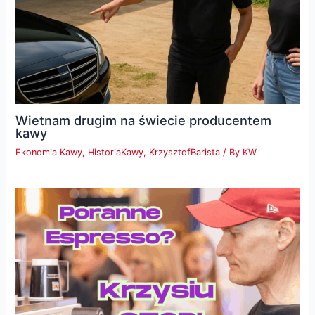
Wietnam drugim na świecie producentem
kawy
Ekonomia Kawy
,
HistoriaKawy
,
KrzysztofBarista
/ By
KW