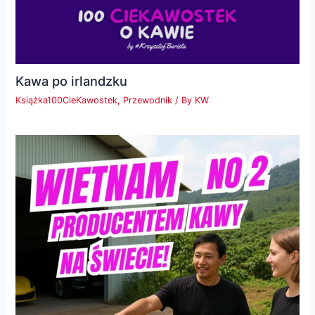
Kawa po irlandzku
Książka100CieKawostek
,
Przewodnik
/ By
KW