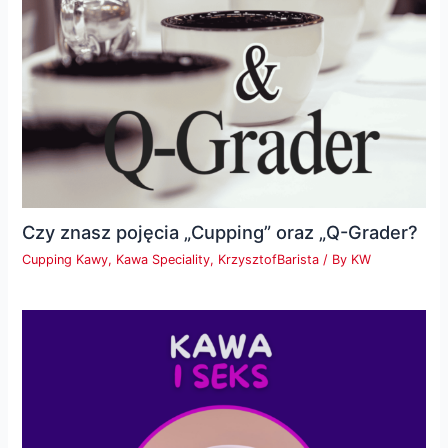
Czy znasz pojęcia „Cupping” oraz „Q-Grader?
Cupping Kawy
,
Kawa Speciality
,
KrzysztofBarista
/ By
KW