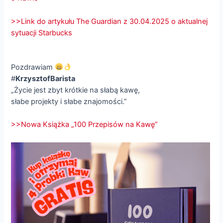
>>Link do artykułu The Guardian z 30.04.2025 o aktualnej
sytuacji Starbucks
Pozdrawiam
#
KrzysztofBarista
„Życie jest zbyt krótkie na słabą kawę,
słabe projekty i słabe znajomości.”
>>Nowa Książka „100 Przepisów na Kawę”