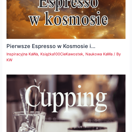
Pierwsze Espresso w Kosmosie i…
Inspiracyjna KaWa
,
Książka100CieKawostek
,
Naukowa KaWa
/ By
KW