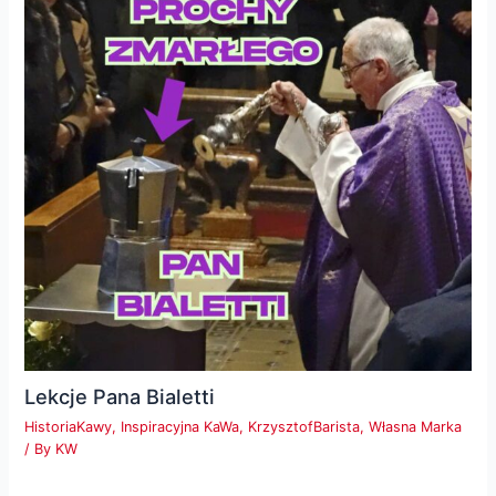
Lekcje Pana Bialetti
HistoriaKawy
,
Inspiracyjna KaWa
,
KrzysztofBarista
,
Własna Marka
/ By
KW