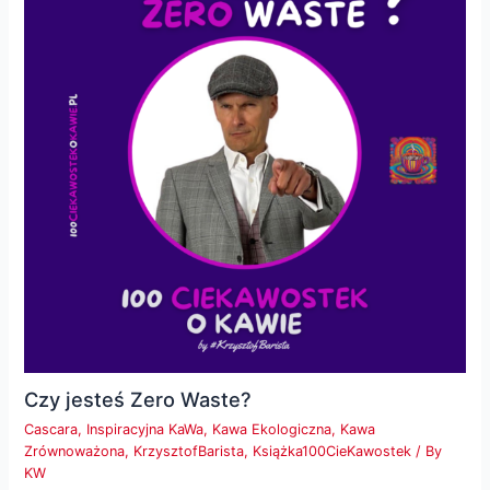
Czy jesteś Zero Waste?
Cascara
,
Inspiracyjna KaWa
,
Kawa Ekologiczna
,
Kawa
Zrównoważona
,
KrzysztofBarista
,
Książka100CieKawostek
/ By
KW