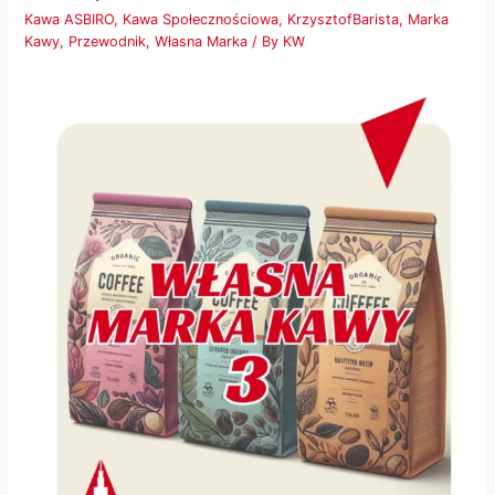
Kawa ASBIRO
,
Kawa Społecznościowa
,
KrzysztofBarista
,
Marka
Kawy
,
Przewodnik
,
Własna Marka
/ By
KW