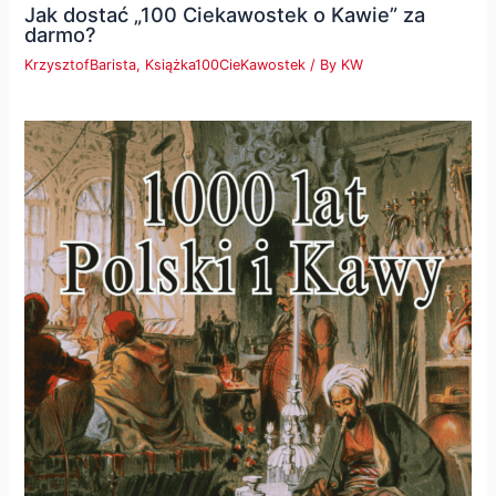
Jak dostać „100 Ciekawostek o Kawie” za
darmo?
KrzysztofBarista
,
Książka100CieKawostek
/ By
KW