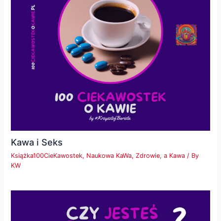
Kawa i Seks
Książka100CieKawostek
,
Naukowa KaWa
,
Zdrowie, a Kawa
/ By
KW