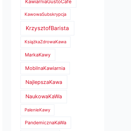
KawiarniaGustoCafe
KawowaSubskrypcja
KrzysztofBarista
KsiążkaZdrowaKawa
MarkaKawy
MobilnaKawiarnia
NajlepszaKawa
NaukowaKaWa
PalenieKawy
PandemicznaKaWa