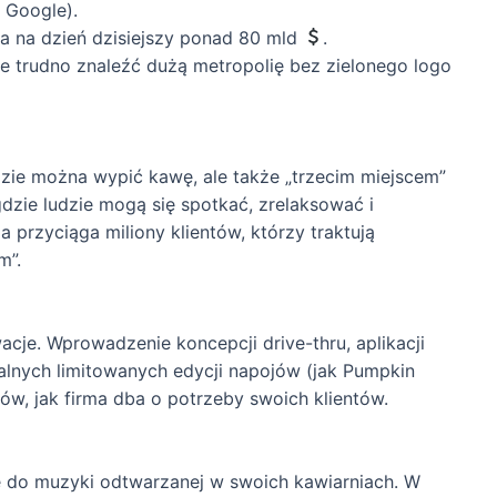
y Google).
cza na dzień dzisiejszy ponad 80 mld
.
że trudno znaleźć dużą metropolię bez zielonego logo
gdzie można wypić kawę, ale także „trzecim miejscem”
dzie ludzie mogą się spotkać, zrelaksować i
a przyciąga miliony klientów, którzy traktują
m”.
cje. Wprowadzenie koncepcji drive-thru, aplikacji
alnych limitowanych edycji napojów (jak Pumpkin
dów, jak firma dba o potrzeby swoich klientów.
ę do muzyki odtwarzanej w swoich kawiarniach. W