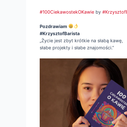
#100CiekawostekOKawie
by
#Krzysztof
Pozdrawiam
#KrzysztofBarista
„Życie jest zbyt krótkie na słabą kawę,
słabe projekty i słabe znajomości.”