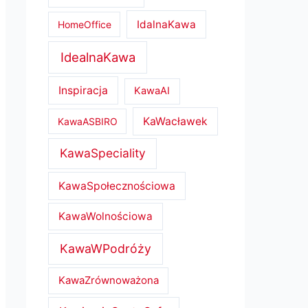
IdalnaKawa
HomeOffice
IdealnaKawa
Inspiracja
KawaAI
KaWacławek
KawaASBIRO
KawaSpeciality
KawaSpołecznościowa
KawaWolnościowa
KawaWPodróży
KawaZrównoważona