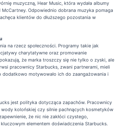
wórnię muzyczną, Hear Music, która wydała albumy
aul McCartney. Odpowiednio dobrana muzyka pomaga
 zachęca klientów do dłuższego pozostania w
u
nia na rzecz społeczności. Programy takie jak
nicjatywy charytatywne oraz promowanie
okazują, że marka troszczy się nie tylko o zyski, ale
rwsi pracownicy Starbucks, zwani partnerami, mieli
 co dodatkowo motywowało ich do zaangażowania i
ucks jest polityka dotycząca zapachów. Pracownicy
 wody kolońskiej czy silnie pachnących kosmetyków
apewnienie, że nic nie zakłóci czystego,
t kluczowym elementem doświadczenia Starbucks.