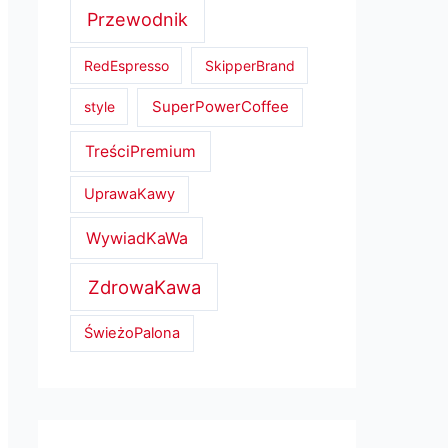
Przewodnik
RedEspresso
SkipperBrand
SuperPowerCoffee
style
TreściPremium
UprawaKawy
WywiadKaWa
ZdrowaKawa
ŚwieżoPalona