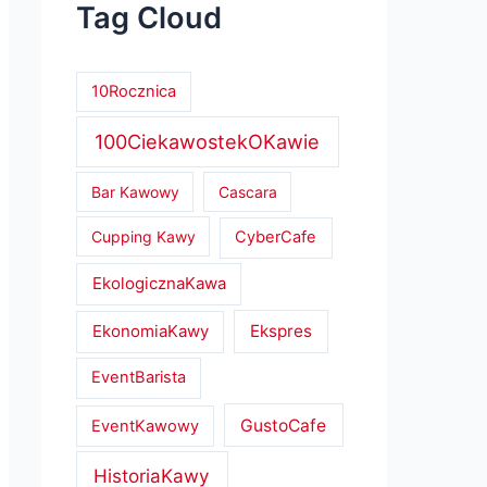
Tag Cloud
10Rocznica
100CiekawostekOKawie
Bar Kawowy
Cascara
Cupping Kawy
CyberCafe
EkologicznaKawa
EkonomiaKawy
Ekspres
EventBarista
GustoCafe
EventKawowy
HistoriaKawy