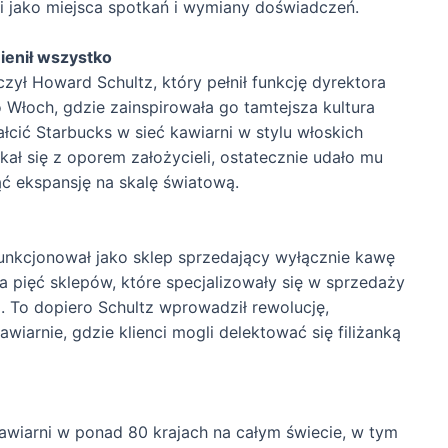
i jako miejsca spotkań i wymiany doświadczeń.
ienił wszystko
ył Howard Schultz, który pełnił funkcję dyrektora
o Włoch, gdzie zainspirowała go tamtejsza kultura
ałcić Starbucks w sieć kawiarni w stylu włoskich
ł się z oporem założycieli, ostatecznie udało mu
ąć ekspansję na skalę światową.
unkcjonował jako sklep sprzedający wyłącznie kawę
a pięć sklepów, które specjalizowały się w sprzedaży
a. To dopiero Schultz wprowadził rewolucję,
wiarnie, gdzie klienci mogli delektować się filiżanką
awiarni w ponad 80 krajach na całym świecie, w tym