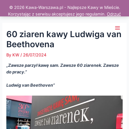
© 2026 Kawa-Warszawa.pl - Najlepsze Kawy w Mieście.
Korzystając z serwisu akceptujesz jego regulamin.
Odrzuć
Skip
to
60 ziaren kawy Ludwiga van
Main
content
Beethovena
Men
By
KW
/
26/07/2024
„Zawsze parzył kawę sam. Zawsze 60 ziarenek. Zawsze
do pracy.”
Ludwig van Beethoven”