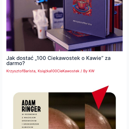
Jak dostać „100 Ciekawostek o Kawie” za
darmo?
KrzysztofBarista
,
Książka100CieKawostek
/ By
KW