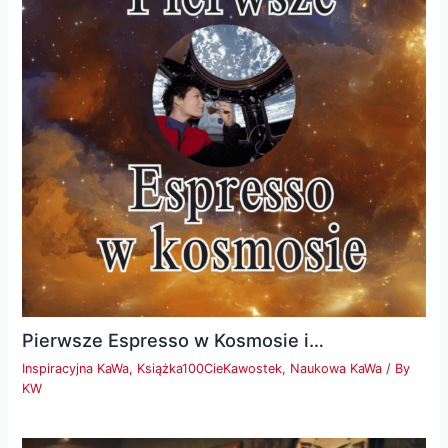
Pierwsze Espresso w Kosmosie i…
Inspiracyjna KaWa
,
Książka100CieKawostek
,
Naukowa KaWa
/ By
KW