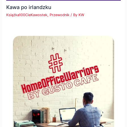
Kawa po irlandzku
Książka100CieKawostek
,
Przewodnik
/ By
KW