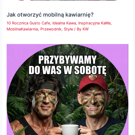
Jak otworzyć mobilną kawiarnię?
10 Rocznica Gusto Cafe
,
Idealna Kawa
,
Inspiracyjna KaWa
,
MobilnaKawiarnia
,
Przewodnik
,
Style
/ By
KW