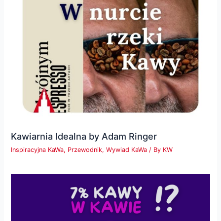
Kawiarnia Idealna by Adam Ringer
Inspiracyjna KaWa
,
Przewodnik
,
Wywiad KaWa
/ By
KW