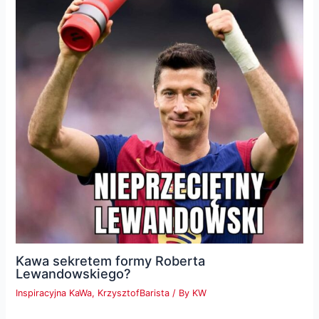
Kawa sekretem formy Roberta
Lewandowskiego?
Inspiracyjna KaWa
,
KrzysztofBarista
/ By
KW