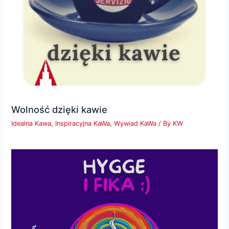
Wolność dzięki kawie
Idealna Kawa
,
Inspiracyjna KaWa
,
Wywiad KaWa
/ By
KW