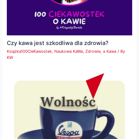
Czy kawa jest szkodliwa dla zdrowia?
Książka100CieKawostek
,
Naukowa KaWa
,
Zdrowie, a Kawa
/ By
KW