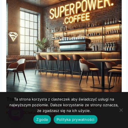
Trendy kawowe na 2025 rok
Ta strona korzysta z ciasteczek aby świadczyć usługi na
najwyższym poziomie. Dalsze korzystanie ze strony oznacza,
Kawa Speciality
,
KawiarniaGustoCafe
,
KrzysztofBarista
,
że zgadzasz się na ich użycie.
Książka100CieKawostek
/ By
KW
Zgoda
Polityka prywatności
Open
chaty