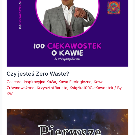
Czy jesteś Zero Waste?
Cascara
,
Inspiracyjna KaWa
,
Kawa Ekologiczna
,
Kawa
Zrównoważona
,
KrzysztofBarista
,
Książka100CieKawostek
/ By
KW