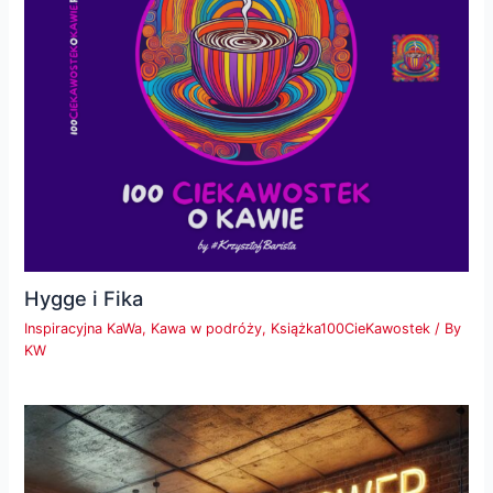
Hygge i Fika
Inspiracyjna KaWa
,
Kawa w podróży
,
Książka100CieKawostek
/ By
KW