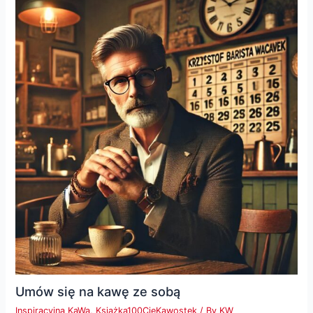
Umów się na kawę ze sobą
Inspiracyjna KaWa
,
Książka100CieKawostek
/ By
KW