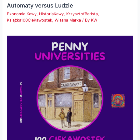
Automaty versus Ludzie
Ekonomia Kawy
,
HistoriaKawy
,
KrzysztofBarista
,
Książka100CieKawostek
,
Własna Marka
/ By
KW