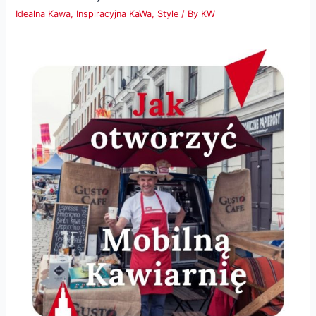
Idealna Kawa
,
Inspiracyjna KaWa
,
Style
/ By
KW