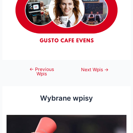
←
Previous
Nawigacja
Next Wpis
→
Wpis
wpisu
Wybrane wpisy