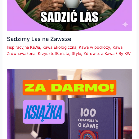
Sadzimy Las na Zawsze
Inspiracyjna KaWa
,
Kawa Ekologiczna
,
Kawa w podróży
,
Kawa
Zrównoważona
,
KrzysztofBarista
,
Style
,
Zdrowie, a Kawa
/ By
KW