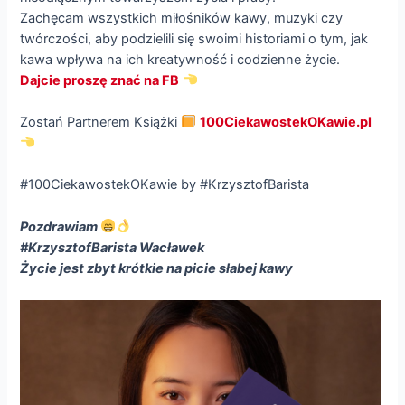
Zachęcam wszystkich miłośników kawy, muzyki czy
twórczości, aby podzielili się swoimi historiami o tym, jak
kawa wpływa na ich kreatywność i codzienne życie.
Dajcie proszę znać na FB
Zostań Partnerem Książki
100CiekawostekOKawie.pl
#100CiekawostekOKawie by #KrzysztofBarista
Pozdrawiam
#KrzysztofBarista Wacławek
Życie jest zbyt krótkie na picie słabej kawy