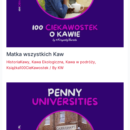
Matka wszystkich Kaw
HistoriaKawy
,
Kawa Ekologiczna
,
Kawa w podróży
,
Książka100CieKawostek
/ By
KW