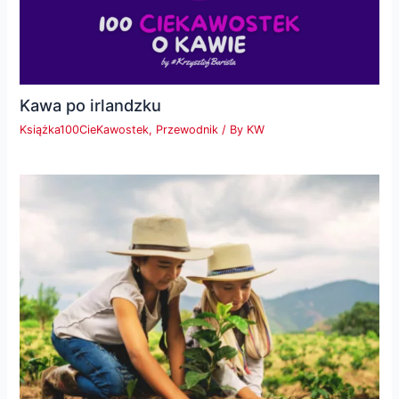
Kawa po irlandzku
Książka100CieKawostek
,
Przewodnik
/ By
KW