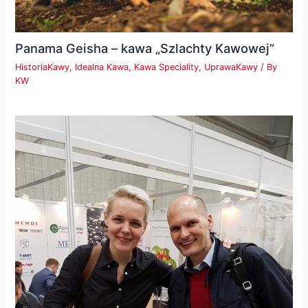
Panama Geisha – kawa „Szlachty Kawowej”
HistoriaKawy
,
Idealna Kawa
,
Kawa Speciality
,
UprawaKawy
/ By
KW