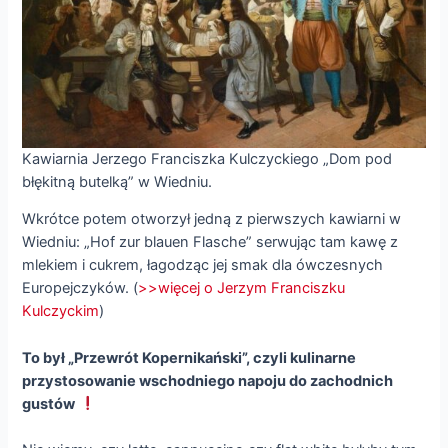
Kawiarnia Jerzego Franciszka Kulczyckiego „Dom pod
błękitną butelką” w Wiedniu.
Wkrótce potem otworzył jedną z pierwszych kawiarni w
Wiedniu: „Hof zur blauen Flasche” serwując tam kawę z
mlekiem i cukrem, łagodząc jej smak dla ówczesnych
Europejczyków. (
>>więcej o Jerzym Franciszku
Kulczyckim
)
To był „Przewrót Kopernikański”, czyli kulinarne
przystosowanie wschodniego napoju do zachodnich
gustów