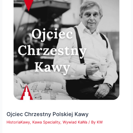
Ojciec Chrzestny Polskiej Kawy
HistoriaKawy
,
Kawa Speciality
,
Wywiad KaWa
/ By
KW