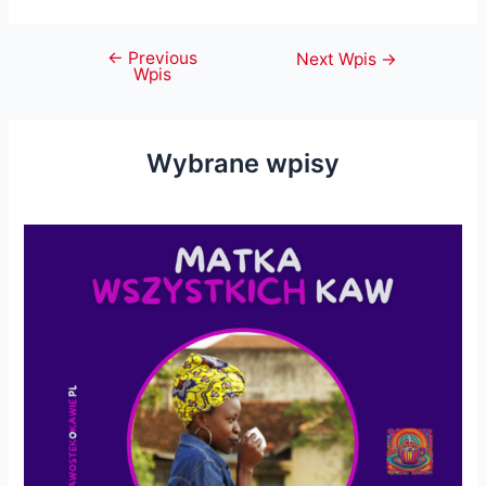
←
Previous
Nawigacja
Next Wpis
→
Wpis
wpisu
Wybrane wpisy