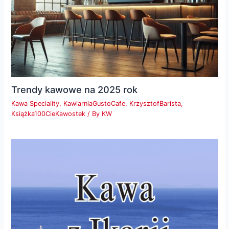
Trendy kawowe na 2025 rok
Kawa Speciality
,
KawiarniaGustoCafe
,
KrzysztofBarista
,
Książka100CieKawostek
/ By
KW