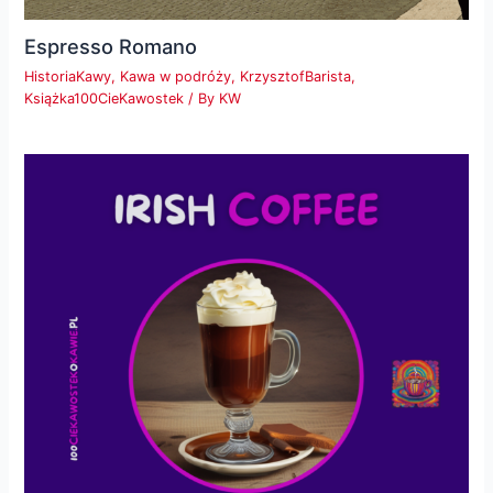
Espresso Romano
HistoriaKawy
,
Kawa w podróży
,
KrzysztofBarista
,
Książka100CieKawostek
/ By
KW