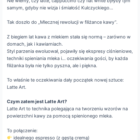
Nie wiemy, czy latte, cappuccino czy flat white byłyby tym
samym, gdyby nie wizja i śmiałość Kulczyckiego…
Tak doszło do „Mlecznej rewolucji w filiżance kawy”.
Z biegiem lat kawa z mlekiem stała się normą – zarówno w
domach, jak i kawiarniach.
Styl parzenia ewoluował, pojawiły się ekspresy ciśnieniowe,
techniki spieniania mleka i… oczekiwania gości, by każda
filiżanka była nie tylko pyszna, ale i piękna.
To właśnie te oczekiwania dały początek nowej sztuce:
Latte Art.
Czym zatem jest Latte Art?
Latte Art to technika polegająca na tworzeniu wzorów na
powierzchni kawy za pomocą spienionego mleka.
To połączenie:
idealnego espresso (z gęstą cremą)