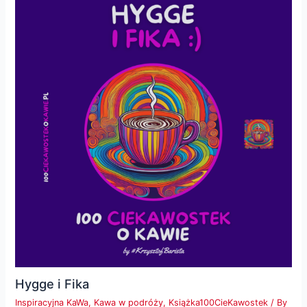
Hygge i Fika
Inspiracyjna KaWa
,
Kawa w podróży
,
Książka100CieKawostek
/ By