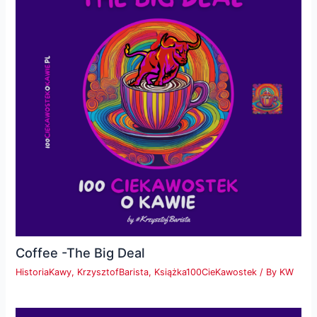
Coffee -The Big Deal
HistoriaKawy
,
KrzysztofBarista
,
Książka100CieKawostek
/ By
KW