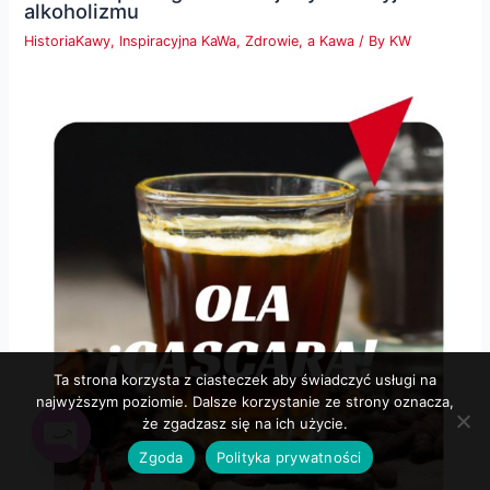
alkoholizmu
HistoriaKawy
,
Inspiracyjna KaWa
,
Zdrowie, a Kawa
/ By
KW
Ta strona korzysta z ciasteczek aby świadczyć usługi na
najwyższym poziomie. Dalsze korzystanie ze strony oznacza,
że zgadzasz się na ich użycie.
Zgoda
Polityka prywatności
Open
chaty