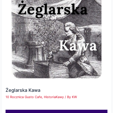
Żeglarska Kawa
10 Rocznica Gusto Cafe
,
HistoriaKawy
/ By
KW