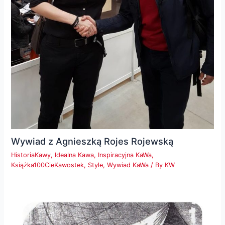
Wywiad z Agnieszką Rojes Rojewską
HistoriaKawy
,
Idealna Kawa
,
Inspiracyjna KaWa
,
Książka100CieKawostek
,
Style
,
Wywiad KaWa
/ By
KW