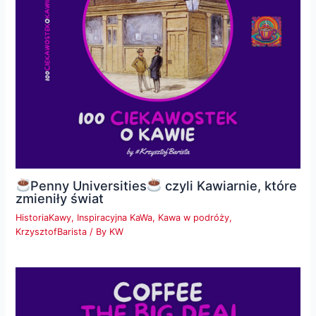
Penny Universities
czyli Kawiarnie, które
zmieniły świat
HistoriaKawy
,
Inspiracyjna KaWa
,
Kawa w podróży
,
KrzysztofBarista
/ By
KW