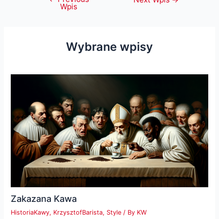
Wpis
wpisu
Wybrane wpisy
Zakazana Kawa
HistoriaKawy
,
KrzysztofBarista
,
Style
/ By
KW