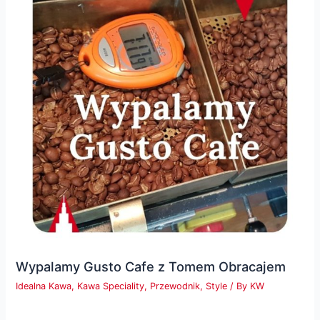
Wypalamy Gusto Cafe z Tomem Obracajem
Idealna Kawa
,
Kawa Speciality
,
Przewodnik
,
Style
/ By
KW