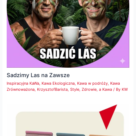
Sadzimy Las na Zawsze
Inspiracyjna KaWa
,
Kawa Ekologiczna
,
Kawa w podróży
,
Kawa
Zrównoważona
,
KrzysztofBarista
,
Style
,
Zdrowie, a Kawa
/ By
KW