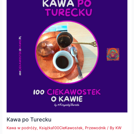
Kawa po Turecku
Kawa w podróży
,
Książka100CieKawostek
,
Przewodnik
/ By
KW