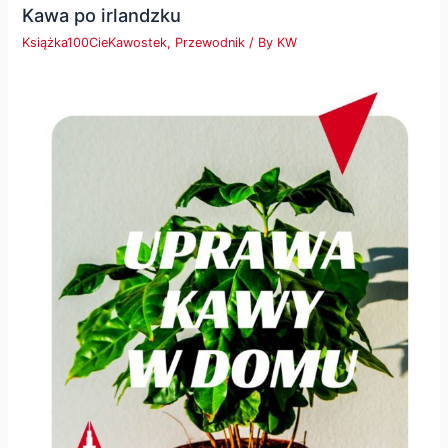
Kawa po irlandzku
Książka100CieKawostek
,
Przewodnik
/ By
KW