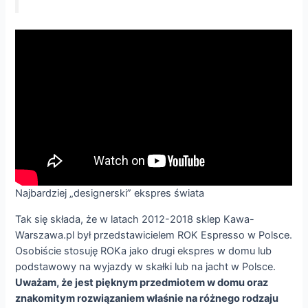
Najbardziej „designerski” ekspres świata
Tak się składa, że w latach 2012-2018 sklep Kawa-
Warszawa.pl był przedstawicielem ROK Espresso w Polsce.
Osobiście stosuję ROKa jako drugi ekspres w domu lub
podstawowy na wyjazdy w skałki lub na jacht w Polsce.
Uważam, że jest pięknym przedmiotem w domu oraz
znakomitym rozwiązaniem właśnie na różnego rodzaju