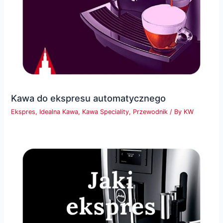
Kawa do ekspresu automatycznego
Ekspres
,
Idealna Kawa
,
Kawa Speciality
,
Przewodnik
/ By
KW