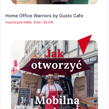
Home Office Warriors by Gusto Cafe
Inspiracyjna KaWa
,
Style
/ By
KW