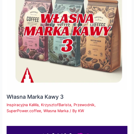
Własna Marka Kawy 3
Inspiracyjna KaWa
,
KrzysztofBarista
,
Przewodnik
,
SuperPower.coffee
,
Własna Marka
/ By
KW