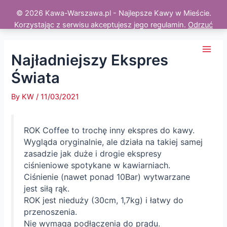
© 2026 Kawa-Warszawa.pl - Najlepsze Kawy w Mieście.
Korzystając z serwisu akceptujesz jego regulamin.
Odrzuć
Skip
to
Najładniejszy Ekspres
Main
content
Świata
Men
By
KW
/
11/03/2021
ROK Coffee to trochę inny ekspres do kawy.
Wygląda oryginalnie, ale działa na takiej samej
zasadzie jak duże i drogie ekspresy
ciśnieniowe spotykane w kawiarniach.
Ciśnienie (nawet ponad 10Bar) wytwarzane
jest siłą rąk.
ROK jest nieduży (30cm, 1,7kg) i łatwy do
przenoszenia.
Nie wymaga podłączenia do prądu.