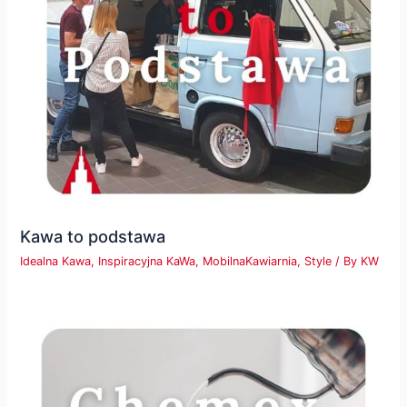
Kawa to podstawa
Idealna Kawa
,
Inspiracyjna KaWa
,
MobilnaKawiarnia
,
Style
/ By
KW