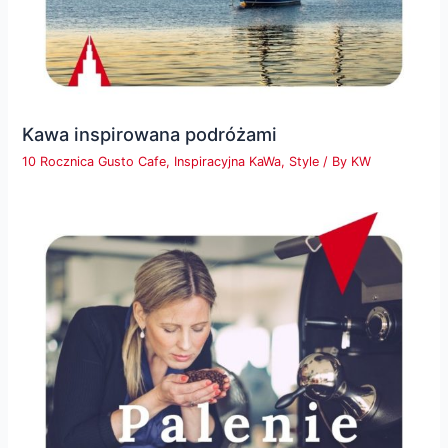
Kawa inspirowana podróżami
10 Rocznica Gusto Cafe
,
Inspiracyjna KaWa
,
Style
/ By
KW