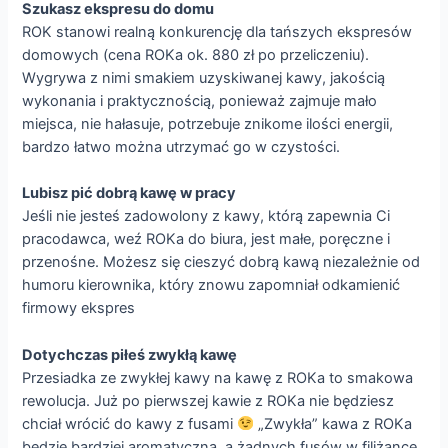
Szukasz ekspresu do domu
ROK stanowi realną konkurencję dla tańszych ekspresów
domowych (cena ROKa ok. 880 zł po przeliczeniu).
Wygrywa z nimi smakiem uzyskiwanej kawy, jakością
wykonania i praktycznością, ponieważ zajmuje mało
miejsca, nie hałasuje, potrzebuje znikome ilości energii,
bardzo łatwo można utrzymać go w czystości.
Lubisz pić dobrą kawę w pracy
Jeśli nie jesteś zadowolony z kawy, którą zapewnia Ci
pracodawca, weź ROKa do biura, jest małe, poręczne i
przenośne. Możesz się cieszyć dobrą kawą niezależnie od
humoru kierownika, który znowu zapomniał odkamienić
firmowy ekspres
Dotychczas piłeś zwykłą kawę
Przesiadka ze zwykłej kawy na kawę z ROKa to smakowa
rewolucja. Już po pierwszej kawie z ROKa nie będziesz
chciał wrócić do kawy z fusami
„Zwykła” kawa z ROKa
będzie bardziej aromatyczna, a żadnych fusów w filiżance