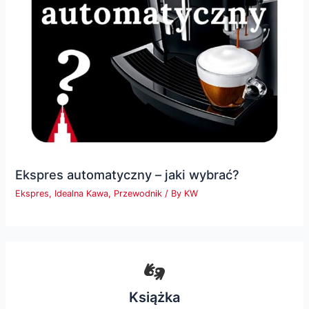
Ekspres automatyczny – jaki wybrać?
Ekspres
,
Idealna Kawa
,
Przewodnik
/ By
KW
Książka