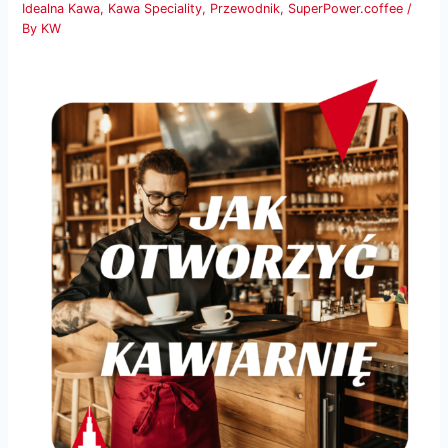
Idealna Kawa
,
Kawa Speciality
,
Przewodnik
,
SuperPower.coffee
/
By
KW