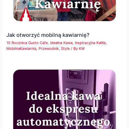
Jak otworzyć mobilną kawiarnię?
10 Rocznica Gusto Cafe
,
Idealna Kawa
,
Inspiracyjna KaWa
,
MobilnaKawiarnia
,
Przewodnik
,
Style
/ By
KW