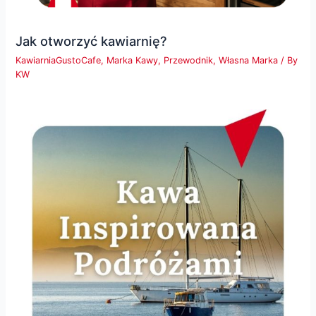
Jak otworzyć kawiarnię?
KawiarniaGustoCafe
,
Marka Kawy
,
Przewodnik
,
Własna Marka
/ By
KW