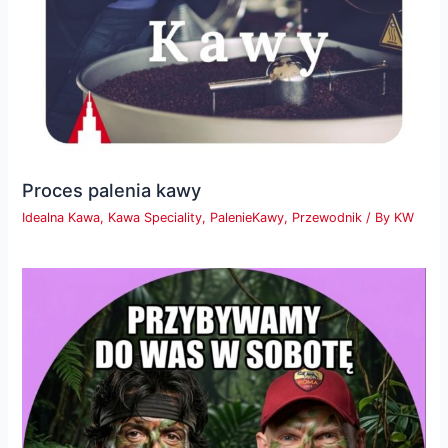
Proces palenia kawy
Idealna Kawa
,
Kawa Speciality
,
PalenieKawy
,
Przewodnik
/ By
KW